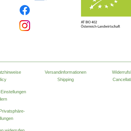
tzhinweise
Versandinformationen
Widerrufs
licy
Shipping
Cancellat
-Einstellungen
dern
 Privatsphäre-
llungen
en widerrufen